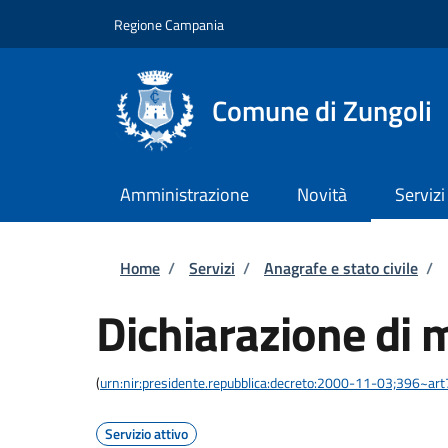
Salta al contenuto principale
Skip to footer content
Regione Campania
Comune di Zungoli
Amministrazione
Novità
Servizi
Briciole di pane
Home
/
Servizi
/
Anagrafe e stato civile
/
Dichiarazione di 
(
urn:nir:presidente.repubblica:decreto:2000-11-03;396~ar
Servizio attivo