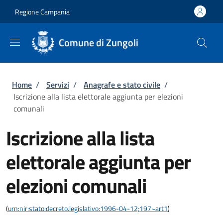
Salta al contenuto principale
Skip to footer content
Regione Campania
Comune di Zungoli
Briciole di pane
Home
/
Servizi
/
Anagrafe e stato civile
/
Iscrizione alla lista elettorale aggiunta per elezioni
comunali
Iscrizione alla lista
elettorale aggiunta per
elezioni comunali
(
urn:nir:stato:decreto.legislativo:1996-04-12;197~art1
)