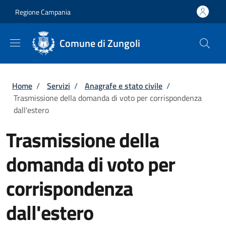
Salta al contenuto principale
Skip to footer content
Regione Campania
Comune di Zungoli
Briciole di pane
Home
/
Servizi
/
Anagrafe e stato civile
/
Trasmissione della domanda di voto per corrispondenza
dall'estero
Trasmissione della
domanda di voto per
corrispondenza
dall'estero