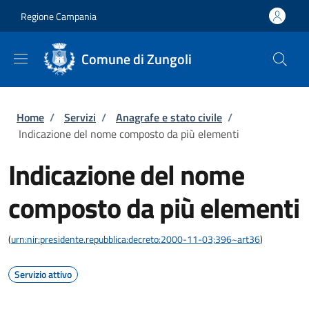
Salta al contenuto principale
Skip to footer content
Regione Campania
Comune di Zungoli
Briciole di pane
Home
/
Servizi
/
Anagrafe e stato civile
/
Indicazione del nome composto da più elementi
Indicazione del nome
composto da più elementi
(
urn:nir:presidente.repubblica:decreto:2000-11-03;396~art36
)
Servizio attivo