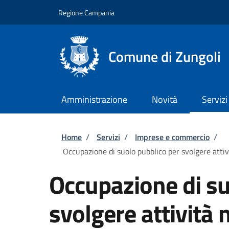
Salta al contenuto principale
Skip to footer content
Regione Campania
Comune di Zungoli
Amministrazione
Novità
Servizi
Briciole di pane
Home
/
Servizi
/
Imprese e commercio
/
Occupazione di suolo pubblico per svolgere attiv
Occupazione di su
svolgere attività 