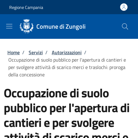
Salta al contenuto principale
Skip to footer content
Regione Campania
Comune di Zungoli
Briciole di pane
Home
/
Servizi
/
Autorizzazioni
/
Occupazione di suolo pubblico per l'apertura di cantieri e
per svolgere attività di scarico merci e traslochi: proroga
della concessione
Occupazione di suolo
pubblico per l'apertura di
cantieri e per svolgere
attività di scarico merci e