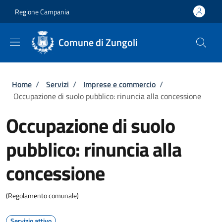
Salta al contenuto principale
Skip to footer content
Regione Campania
Comune di Zungoli
Briciole di pane
Home
/
Servizi
/
Imprese e commercio
/
Occupazione di suolo pubblico: rinuncia alla concessione
Occupazione di suolo
pubblico: rinuncia alla
concessione
(Regolamento comunale)
Servizio attivo