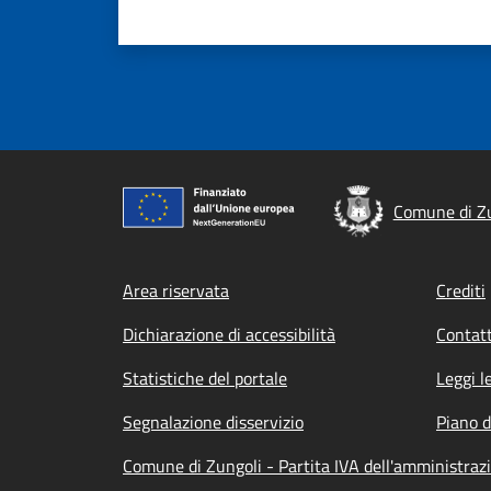
Comune di Z
Footer menu
Area riservata
Crediti
Dichiarazione di accessibilità
Contatt
Statistiche del portale
Leggi l
Segnalazione disservizio
Piano d
Comune di Zungoli - Partita IVA dell'amministra