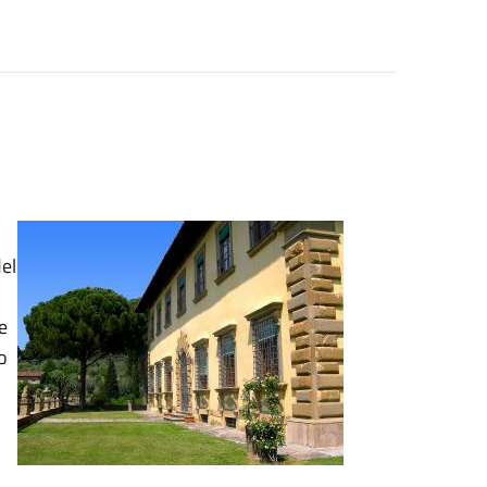
del
i
e
o