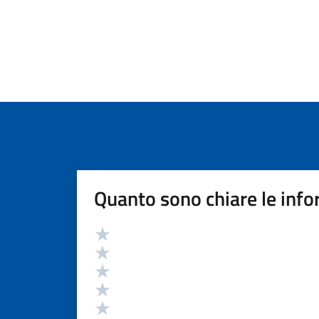
Quanto sono chiare le info
Valutazione
Valuta 5 stelle su 5
Valuta 4 stelle su 5
Valuta 3 stelle su 5
Valuta 2 stelle su 5
Valuta 1 stelle su 5