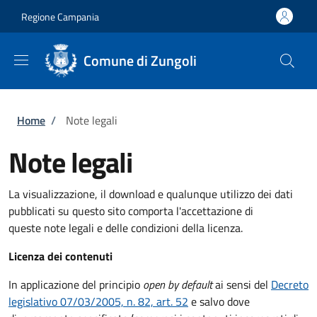
Salta al contenuto principale
Skip to footer content
Regione Campania
Comune di Zungoli
Briciole di pane
Home
/
Note legali
Note legali
La visualizzazione, il download e qualunque utilizzo dei dati
pubblicati su questo sito comporta l'accettazione di
queste note legali e delle condizioni della licenza.
Licenza dei contenuti
In applicazione del principio
open by default
ai sensi del
Decreto
legislativo 07/03/2005, n. 82, art. 52
e salvo dove