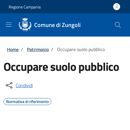
Salta al contenuto principale
Skip to footer content
Regione Campania
Comune di Zungoli
Briciole di pane
Home
/
Patrimonio
/
Occupare suolo pubblico
Occupare suolo pubblico
Condividi
Normativa di riferimento