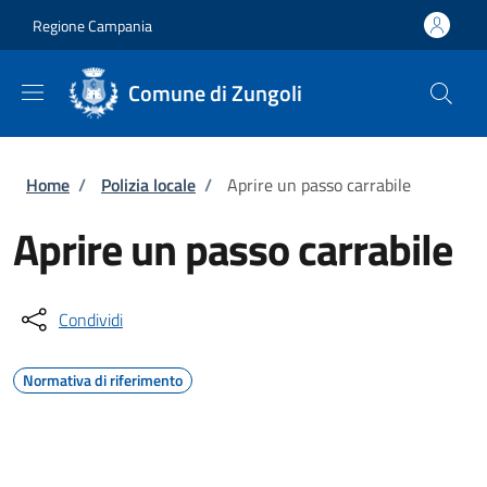
Salta al contenuto principale
Skip to footer content
Regione Campania
Comune di Zungoli
Briciole di pane
Home
/
Polizia locale
/
Aprire un passo carrabile
Aprire un passo carrabile
Condividi
Normativa di riferimento