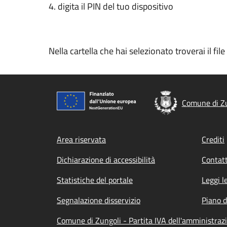
4. digita il PIN del tuo dispositivo
Nella cartella che hai selezionato troverai il fi
Comune di Z
Footer menu
Area riservata
Crediti
Dichiarazione di accessibilità
Contatt
Statistiche del portale
Leggi l
Segnalazione disservizio
Piano d
Comune di Zungoli - Partita IVA dell'amministra