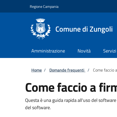
Salta al contenuto principale
Skip to footer content
Regione Campania
Comune di Zungoli
Amministrazione
Novità
Servizi
Briciole di pane
Home
/
Domande frequenti
/
Come faccio a
Come faccio a fir
Questa è una guida rapida all'uso del software F
del software.