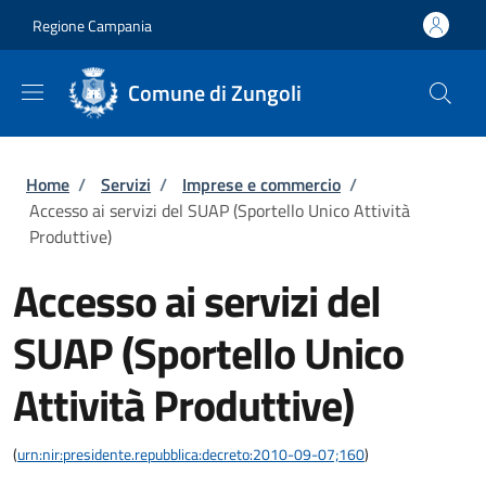
Salta al contenuto principale
Skip to footer content
Regione Campania
Comune di Zungoli
Briciole di pane
Home
/
Servizi
/
Imprese e commercio
/
Accesso ai servizi del SUAP (Sportello Unico Attività
Produttive)
Accesso ai servizi del
SUAP (Sportello Unico
Attività Produttive)
(
urn:nir:presidente.repubblica:decreto:2010-09-07;160
)