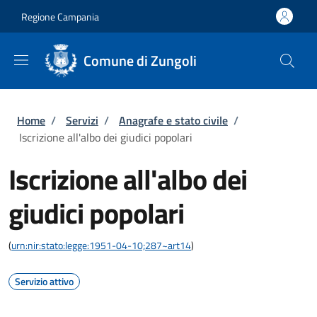
Salta al contenuto principale
Skip to footer content
Regione Campania
Comune di Zungoli
Briciole di pane
Home
/
Servizi
/
Anagrafe e stato civile
/
Iscrizione all'albo dei giudici popolari
Iscrizione all'albo dei
giudici popolari
(
urn:nir:stato:legge:1951-04-10;287~art14
)
Servizio attivo