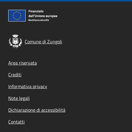
Comune di Zungoli
Footer menu
Area riservata
Crediti
Informativa privacy
Note legali
Dichiarazione di accessibilità
Contatti