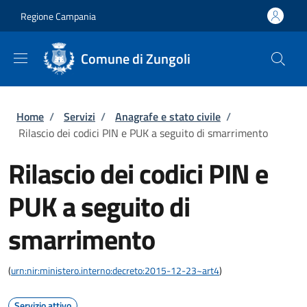
Salta al contenuto principale
Skip to footer content
Regione Campania
Comune di Zungoli
Briciole di pane
Home
/
Servizi
/
Anagrafe e stato civile
/
Rilascio dei codici PIN e PUK a seguito di smarrimento
Rilascio dei codici PIN e
PUK a seguito di
smarrimento
(
urn:nir:ministero.interno:decreto:2015-12-23~art4
)
Servizio attivo