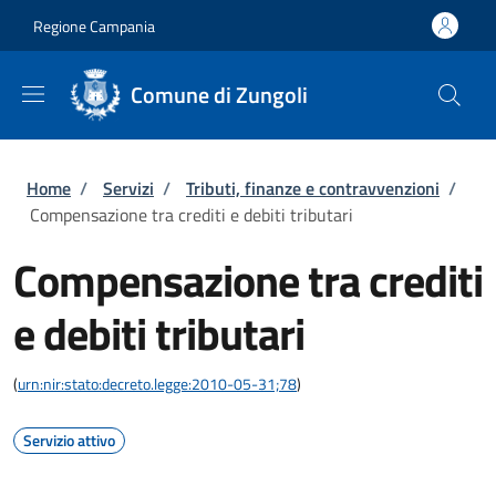
Salta al contenuto principale
Skip to footer content
Regione Campania
Comune di Zungoli
Briciole di pane
Home
/
Servizi
/
Tributi, finanze e contravvenzioni
/
Compensazione tra crediti e debiti tributari
Compensazione tra crediti
e debiti tributari
(
urn:nir:stato:decreto.legge:2010-05-31;78
)
Servizio attivo