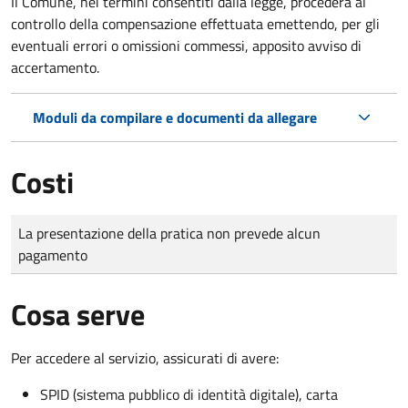
Il Comune, nei termini consentiti dalla legge, procederà al
controllo della compensazione effettuata emettendo, per gli
eventuali errori o omissioni commessi, apposito avviso di
accertamento.
Moduli da compilare e documenti da allegare
Costi
Tipo di pagamento
Importo
La presentazione della pratica non prevede alcun
pagamento
Cosa serve
Per accedere al servizio, assicurati di avere:
SPID (sistema pubblico di identità digitale), carta