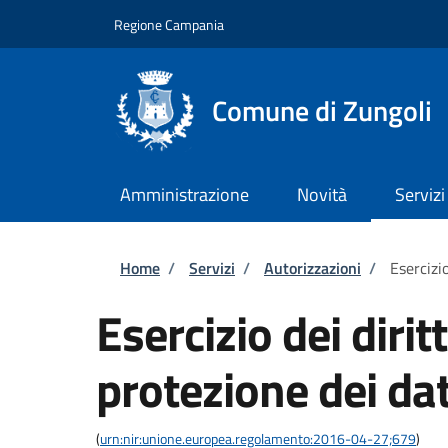
Salta al contenuto principale
Skip to footer content
Regione Campania
Comune di Zungoli
Amministrazione
Novità
Servizi
Briciole di pane
Home
/
Servizi
/
Autorizzazioni
/
Esercizio
Esercizio dei dirit
protezione dei dat
(
urn:nir:unione.europea.regolamento:2016-04-27;679
)