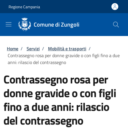
Salta al contenuto principale
Skip to footer content
Regione Campania
Comune di Zungoli
Briciole di pane
Home
/
Servizi
/
Mobilità e trasporti
/
Contrassegno rosa per donne gravide o con figli fino a due
anni: rilascio del contrassegno
Contrassegno rosa per
donne gravide o con figli
fino a due anni: rilascio
del contrassegno