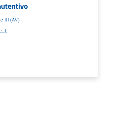
nutentivo
 III (AV)
.it