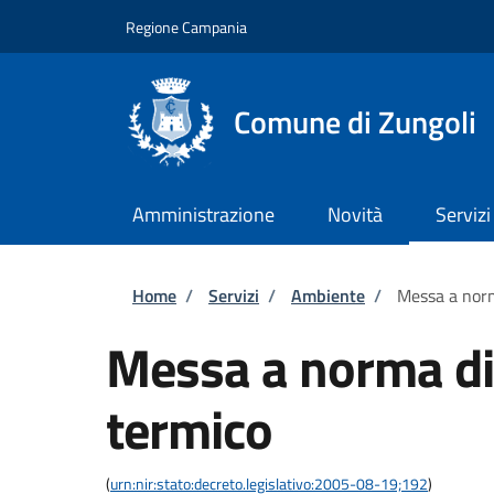
Salta al contenuto principale
Skip to footer content
Regione Campania
Comune di Zungoli
Amministrazione
Novità
Servizi
Briciole di pane
Home
/
Servizi
/
Ambiente
/
Messa a norm
Messa a norma di
termico
(
urn:nir:stato:decreto.legislativo:2005-08-19;192
)