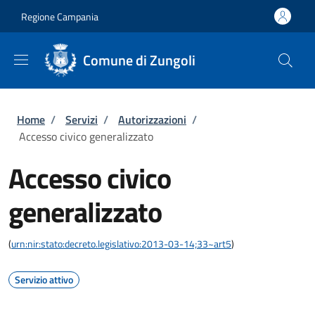
Salta al contenuto principale
Skip to footer content
Regione Campania
Comune di Zungoli
Briciole di pane
Home
/
Servizi
/
Autorizzazioni
/
Accesso civico generalizzato
Accesso civico
generalizzato
(
urn:nir:stato:decreto.legislativo:2013-03-14;33~art5
)
Servizio attivo