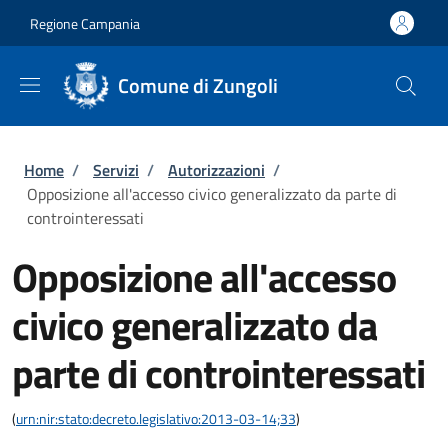
Salta al contenuto principale
Skip to footer content
Regione Campania
Comune di Zungoli
Briciole di pane
Home
/
Servizi
/
Autorizzazioni
/
Opposizione all'accesso civico generalizzato da parte di
controinteressati
Opposizione all'accesso
civico generalizzato da
parte di controinteressati
(
urn:nir:stato:decreto.legislativo:2013-03-14;33
)