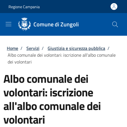
Salta al contenuto principale
Skip to footer content
Regione Campania
Comune di Zungoli
Briciole di pane
Home
/
Servizi
/
Giustizia e sicurezza pubblica
/
Albo comunale dei volontari: iscrizione all'albo comunale
dei volontari
Albo comunale dei
volontari: iscrizione
all'albo comunale dei
volontari