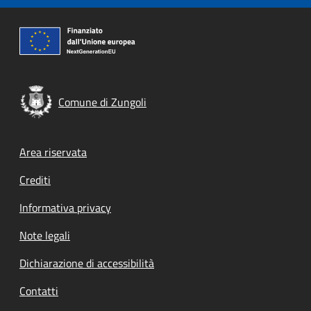
Comune di Zungoli
Footer menu
Area riservata
Crediti
Informativa privacy
Note legali
Dichiarazione di accessibilità
Contatti