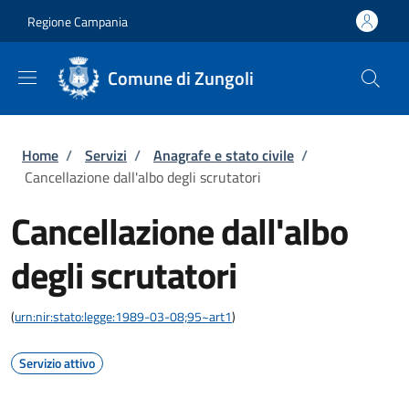
Salta al contenuto principale
Skip to footer content
Regione Campania
Comune di Zungoli
Briciole di pane
Home
/
Servizi
/
Anagrafe e stato civile
/
Cancellazione dall'albo degli scrutatori
Cancellazione dall'albo
degli scrutatori
(
urn:nir:stato:legge:1989-03-08;95~art1
)
Servizio attivo