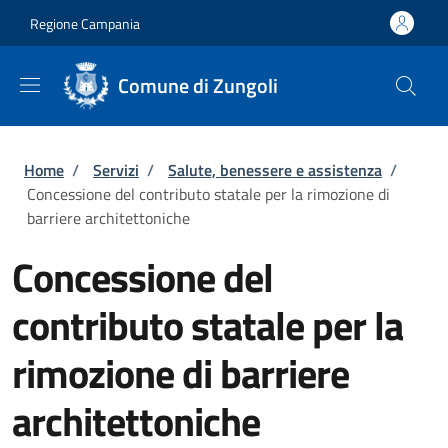
Salta al contenuto principale
Skip to footer content
Regione Campania
Comune di Zungoli
Briciole di pane
Home
/
Servizi
/
Salute, benessere e assistenza
/
Concessione del contributo statale per la rimozione di
barriere architettoniche
Concessione del
contributo statale per la
rimozione di barriere
architettoniche