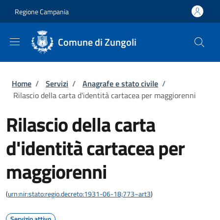
Salta al contenuto principale
Skip to footer content
Regione Campania
Comune di Zungoli
Briciole di pane
Home
/
Servizi
/
Anagrafe e stato civile
/
Rilascio della carta d'identità cartacea per maggiorenni
Rilascio della carta
d'identità cartacea per
maggiorenni
(
urn:nir:stato:regio.decreto:1931-06-18;773~art3
)
Servizio attivo