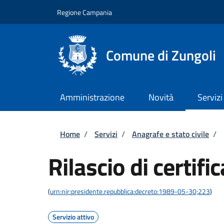
Salta al contenuto principale
Skip to footer content
Regione Campania
Comune di Zungoli
Amministrazione
Novità
Servizi
Briciole di pane
Home
/
Servizi
/
Anagrafe e stato civile
/
Rilascio di certific
(
urn:nir:presidente.repubblica:decreto:1989-05-30;223
)
Servizio attivo