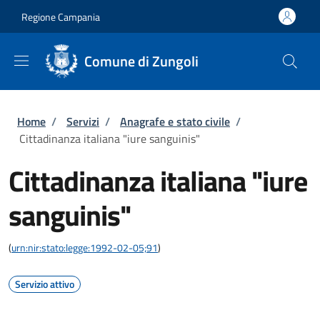
Salta al contenuto principale
Skip to footer content
Regione Campania
Comune di Zungoli
Briciole di pane
Home
/
Servizi
/
Anagrafe e stato civile
/
Cittadinanza italiana "iure sanguinis"
Cittadinanza italiana "iure
sanguinis"
(
urn:nir:stato:legge:1992-02-05;91
)
Servizio attivo