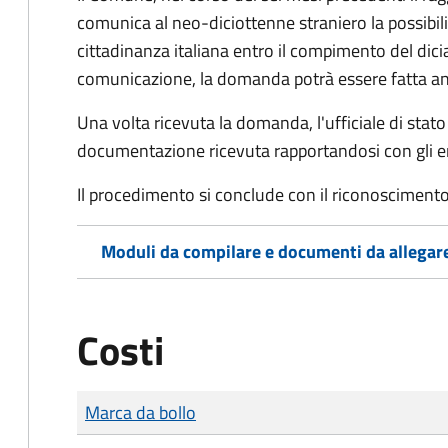
comunica al neo-diciottenne straniero la possibilit
cittadinanza italiana entro il compimento del di
comunicazione, la domanda potrà essere fatta an
Una volta ricevuta la domanda, l'ufficiale di stato c
documentazione ricevuta rapportandosi con gli en
Il procedimento si conclude con il riconoscimento 
Moduli da compilare e documenti da allegar
Costi
Tipo di pagamento
Importo
Marca da bollo