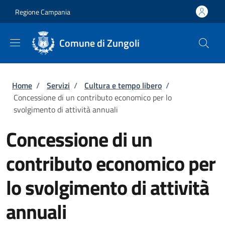
Salta al contenuto principale
Skip to footer content
Regione Campania
Comune di Zungoli
Briciole di pane
Home
/
Servizi
/
Cultura e tempo libero
/
Concessione di un contributo economico per lo
svolgimento di attività annuali
Concessione di un
contributo economico per
lo svolgimento di attività
annuali