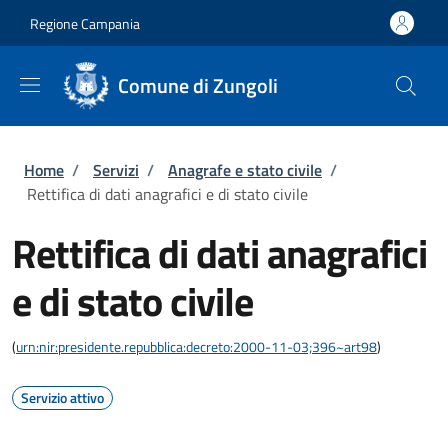
Salta al contenuto principale
Skip to footer content
Regione Campania
Comune di Zungoli
Briciole di pane
Home
/
Servizi
/
Anagrafe e stato civile
/
Rettifica di dati anagrafici e di stato civile
Rettifica di dati anagrafici
e di stato civile
(
urn:nir:presidente.repubblica:decreto:2000-11-03;396~art98
)
Servizio attivo