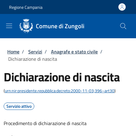
Salta al contenuto principale
Skip to footer content
Regione Campania
Comune di Zungoli
Briciole di pane
Home
/
Servizi
/
Anagrafe e stato civile
/
Dichiarazione di nascita
Dichiarazione di nascita
(
urn:nir:presidente.repubblica:decreto:2000-11-03;396~art30
)
Servizio attivo
Procedimento di dichiarazione di nascita