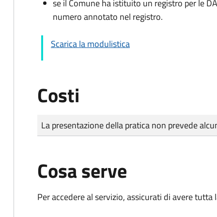
se il Comune ha istituito un registro per le 
numero annotato nel registro.
Scarica la modulistica
Costi
Tipo di pagamento
Importo
La presentazione della pratica non prevede al
Cosa serve
Per accedere al servizio, assicurati di avere tutt