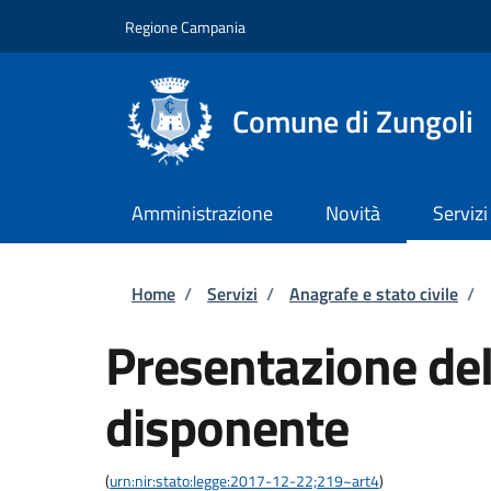
Salta al contenuto principale
Skip to footer content
Regione Campania
Comune di Zungoli
Amministrazione
Novità
Servizi
Briciole di pane
Home
/
Servizi
/
Anagrafe e stato civile
/
Presentazione del
disponente
(
urn:nir:stato:legge:2017-12-22;219~art4
)