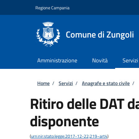
Salta al contenuto principale
Skip to footer content
Regione Campania
Comune di Zungoli
Amministrazione
Novità
Servizi
Briciole di pane
Home
/
Servizi
/
Anagrafe e stato civile
/
Ritiro delle DAT d
disponente
(
urn:nir:stato:legge:2017-12-22;219~art4
)