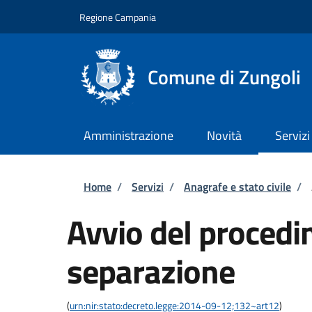
Salta al contenuto principale
Skip to footer content
Regione Campania
Comune di Zungoli
Amministrazione
Novità
Servizi
Briciole di pane
Home
/
Servizi
/
Anagrafe e stato civile
/
Avvio del procedi
separazione
(
urn:nir:stato:decreto.legge:2014-09-12;132~art12
)