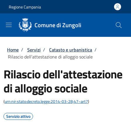
Salta al contenuto principale
Skip to footer content
Regione Campania
Comune di Zungoli
Briciole di pane
Home
/
Servizi
/
Catasto e urbanistica
/
Rilascio dell'attestazione di alloggio sociale
Rilascio dell'attestazione
di alloggio sociale
(
urn:nir:stato:decreto.legge:2014-03-28;47~art7
)
Servizio attivo