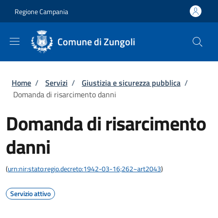
Salta al contenuto principale
Skip to footer content
Regione Campania
Comune di Zungoli
Briciole di pane
Home
/
Servizi
/
Giustizia e sicurezza pubblica
/
Domanda di risarcimento danni
Domanda di risarcimento
danni
(
urn:nir:stato:regio.decreto:1942-03-16;262~art2043
)
Servizio attivo