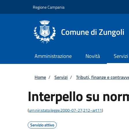
Salta al contenuto principale
Skip to footer content
Regione Campania
Comune di Zungoli
Amministrazione
Novità
Servizi
Briciole di pane
Home
/
Servizi
/
Tributi, finanze e contravv
Interpello su norm
(
urn:nir:stato:legge:2000-07-27;212~art11
)
Servizio attivo