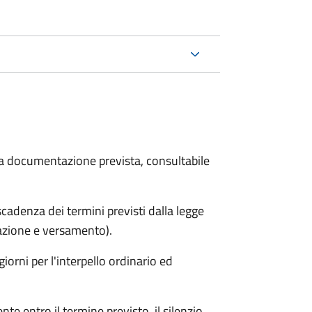
 la documentazione prevista, consultabile
adenza dei termini previsti dalla legge
arazione e versamento).
iorni per l'interpello ordinario ed
e entro il termine previsto, il silenzio