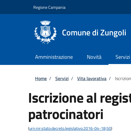
Salta al contenuto principale
Skip to footer content
Regione Campania
Comune di Zungoli
Amministrazione
Novità
Servizi
Briciole di pane
Home
/
Servizi
/
Vita lavorativa
/
Iscrizio
Iscrizione al regis
patrocinatori
(
urn:nir:stato:decreto.legislativo:2016-04-18;50
)