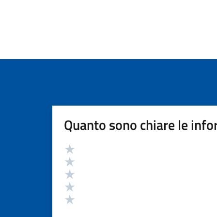
Quanto sono chiare le info
Valutazione
Valuta 5 stelle su 5
Valuta 4 stelle su 5
Valuta 3 stelle su 5
Valuta 2 stelle su 5
Valuta 1 stelle su 5