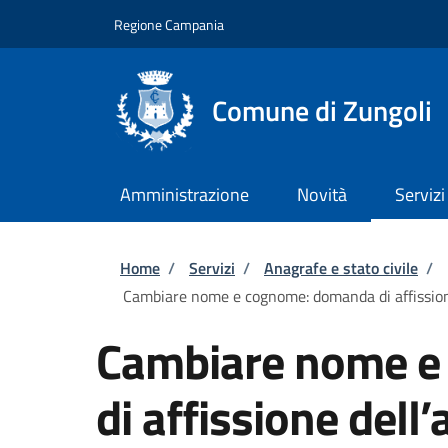
Salta al contenuto principale
Skip to footer content
Regione Campania
Comune di Zungoli
Amministrazione
Novità
Servizi
Briciole di pane
Home
/
Servizi
/
Anagrafe e stato civile
/
Cambiare nome e cognome: domanda di affission
Cambiare nome e
di affissione dell’