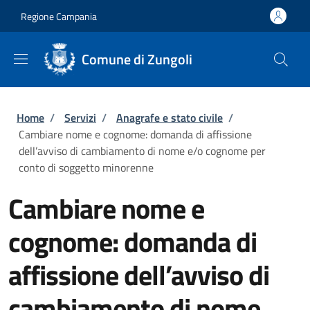
Salta al contenuto principale
Skip to footer content
Regione Campania
Comune di Zungoli
Briciole di pane
Home
/
Servizi
/
Anagrafe e stato civile
/
Cambiare nome e cognome: domanda di affissione
dell’avviso di cambiamento di nome e/o cognome per
conto di soggetto minorenne
Cambiare nome e
cognome: domanda di
affissione dell’avviso di
cambiamento di nome