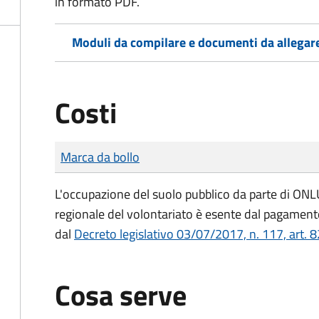
in formato PDF.
Moduli da compilare e documenti da allegar
Costi
Tipo di pagamento
Importo
Marca da bollo
L'occupazione del suolo pubblico da parte di ONLUS
regionale del volontariato è esente dal pagamento
dal
Decreto legislativo 03/07/2017, n. 117, art. 8
Cosa serve