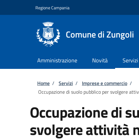
Salta al contenuto principale
Skip to footer content
Regione Campania
Comune di Zungoli
Amministrazione
Novità
Servizi
Briciole di pane
Home
/
Servizi
/
Imprese e commercio
/
Occupazione di suolo pubblico per svolgere attivi
Occupazione di su
svolgere attività 