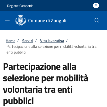
Salta al contenuto principale
Skip to footer content
Regione Campania
Comune di Zungoli
Briciole di pane
Home
/
Servizi
/
Vita lavorativa
/
Partecipazione alla selezione per mobilità volontaria tra
enti pubblici
Partecipazione alla
selezione per mobilità
volontaria tra enti
pubblici