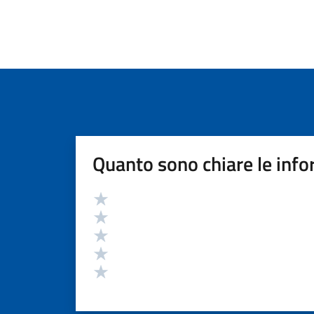
Quanto sono chiare le info
Valutazione
Valuta 5 stelle su 5
Valuta 4 stelle su 5
Valuta 3 stelle su 5
Valuta 2 stelle su 5
Valuta 1 stelle su 5