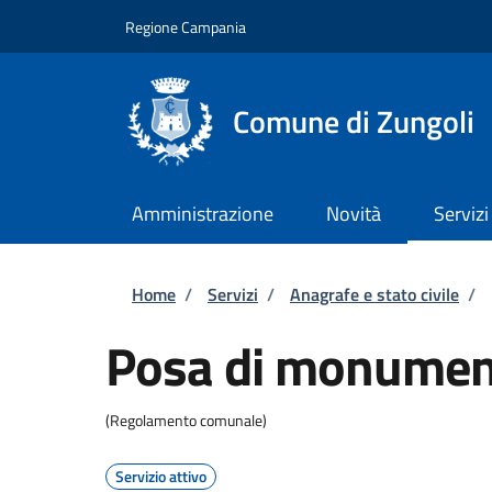
Salta al contenuto principale
Skip to footer content
Regione Campania
Comune di Zungoli
Amministrazione
Novità
Servizi
Briciole di pane
Home
/
Servizi
/
Anagrafe e stato civile
/
Posa di monument
(Regolamento comunale)
Servizio attivo