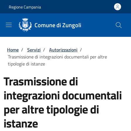
Salta al contenuto principale
Skip to footer content
Regione Campania
Comune di Zungoli
Briciole di pane
Home
/
Servizi
/
Autorizzazioni
/
Trasmissione di integrazioni documentali per altre
tipologie di istanze
Trasmissione di
integrazioni documentali
per altre tipologie di
istanze