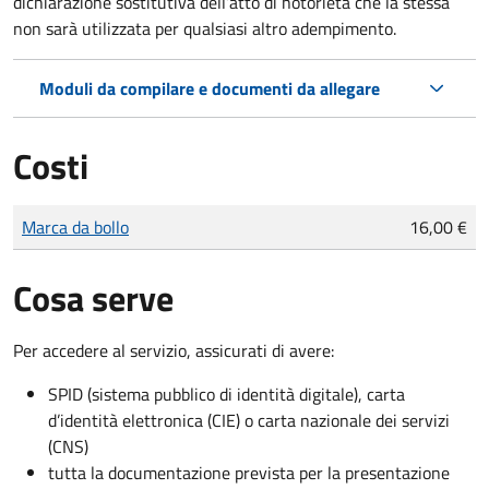
dichiarazione sostitutiva dell’atto di notorietà che la stessa
non sarà utilizzata per qualsiasi altro adempimento.
Moduli da compilare e documenti da allegare
Costi
Tipo di pagamento
Importo
Marca da bollo
16,00 €
Cosa serve
Per accedere al servizio, assicurati di avere:
SPID (sistema pubblico di identità digitale), carta
d’identità elettronica (CIE) o carta nazionale dei servizi
(CNS)
tutta la documentazione prevista per la presentazione