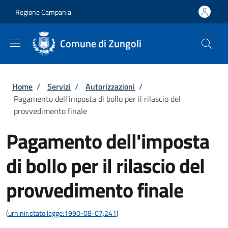
Salta al contenuto principale
Skip to footer content
Regione Campania
Comune di Zungoli
Briciole di pane
Home
/
Servizi
/
Autorizzazioni
/
Pagamento dell'imposta di bollo per il rilascio del
provvedimento finale
Pagamento dell'imposta
di bollo per il rilascio del
provvedimento finale
(
urn:nir:stato:legge:1990-08-07;241
)