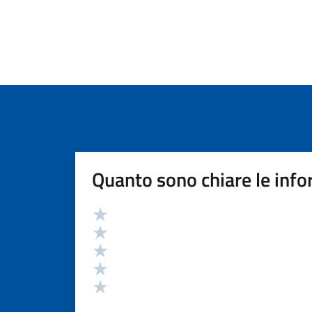
Quanto sono chiare le info
Valutazione
Valuta 5 stelle su 5
Valuta 4 stelle su 5
Valuta 3 stelle su 5
Valuta 2 stelle su 5
Valuta 1 stelle su 5