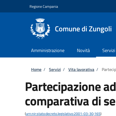
Salta al contenuto principale
Skip to footer content
Regione Campania
Comune di Zungoli
Amministrazione
Novità
Servizi
Briciole di pane
Home
/
Servizi
/
Vita lavorativa
/
Parteci
Partecipazione a
comparativa di se
(
urn:nir:stato:decreto.legislativo:2001-03-30;165
)