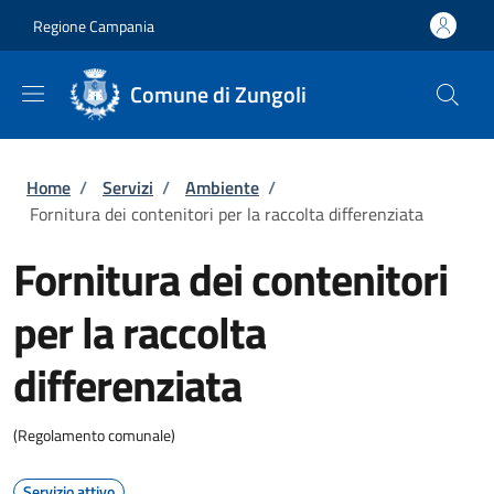
Salta al contenuto principale
Skip to footer content
Regione Campania
Comune di Zungoli
Briciole di pane
Home
/
Servizi
/
Ambiente
/
Fornitura dei contenitori per la raccolta differenziata
Fornitura dei contenitori
per la raccolta
differenziata
(Regolamento comunale)
Servizio attivo