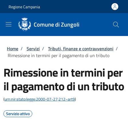
Salta al contenuto principale
Skip to footer content
Regione Campania
Comune di Zungoli
Briciole di pane
Home
/
Servizi
/
Tributi, finanze e contravvenzioni
/
Rimessione in termini per il pagamento di un tributo
Rimessione in termini per
il pagamento di un tributo
(
urn:nir:stato:legge:2000-07-27;212~art9
)
Servizio attivo