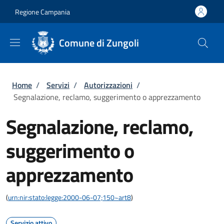
Salta al contenuto principale
Skip to footer content
Regione Campania
Comune di Zungoli
Briciole di pane
Home
/
Servizi
/
Autorizzazioni
/
Segnalazione, reclamo, suggerimento o apprezzamento
Segnalazione, reclamo,
suggerimento o
apprezzamento
(
urn:nir:stato:legge:2000-06-07;150~art8
)
Servizio attivo