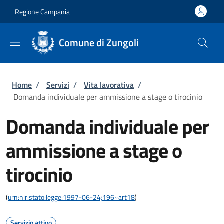
Salta al contenuto principale
Skip to footer content
Regione Campania
Comune di Zungoli
Briciole di pane
Home
/
Servizi
/
Vita lavorativa
/
Domanda individuale per ammissione a stage o tirocinio
Domanda individuale per
ammissione a stage o
tirocinio
(
urn:nir:stato:legge:1997-06-24;196~art18
)
Servizio attivo